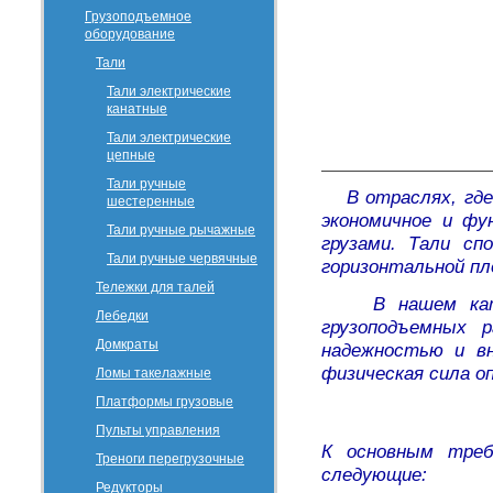
Грузоподъемное
оборудование
Тали
Тали электрические
канатные
Тали электрические
цепные
Тали ручные
В отраслях, где
шестеренные
экономичное и фу
Тали ручные рычажные
грузами. Тали сп
Тали ручные червячные
горизонтальной пл
Тележки для талей
В нашем катало
Лебедки
грузоподъемных 
Домкраты
надежностью и вн
физическая сила о
Ломы такелажные
Платформы грузовые
Пульты управления
К основным треб
Треноги перегрузочные
следующие:
Редукторы