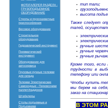
тип тали;
ФОТОГАЛЕРЕЯ РАЗДЕЛА -
грузоподъемн
ГРУЗОПОДЪЕМНОЕ
ОБОРУДОВАНИЕ
высота подъе
Стропы и грузозахватные
Также следует оп
приспособления
талей, осуществл
Весовое оборудование
электрически
Строительное
оборудование
электрически
ручные шесте
Гидравлический инструмент
ручные червя
Пневматический
ручные рычаж
инструмент
Оборудование для
Кроме того, если
автосервиса
трудности в выбо
Грузовые ручные тележки
телефону или онла
для склада
Чтобы купить тел
Тележки Электрические
Самоходные - Перевозчики
мы берем на себя
паллет/паддонов
заказ на стациона
Штабелеры
Столы подъемные и
В ЭТОМ Р
Подъемники