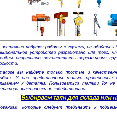
 постоянно ведутся работы с грузами, не обойтись б
нкциональное устройство разработано для того, 
особны непрерывно осуществлять перемещения гру
оскости.
ге вы найдете только простые и качественные
работ. У нас представлены только проверенные 
иманием к деталям. Пользоваться талями Tor не 
ператора практически не задействовано.
Выбираем тали для склада или н
ованиям, которые следует предъявить к подъем