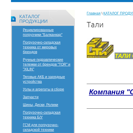
Главная
\
КАТАЛОГ ПРОД
КАТАЛОГ
ПРОДУКЦИИ
Тали
Рециклированные
погрузчики "Балканкар"
Погрузочно-складская
техника от мировых
брендов
ТАЛИ
Ручные гидравлические
тележки от брендов "TOR" и
"XILIN"
Тяговые АКБ и зарядные
устройства
Узлы и агрегаты в сборе
Компания "
Запчасти
Шины, Диски, Ролики
Погрузочно-складская
техника Б/У
ГСМ для погрузочно-
складской техники