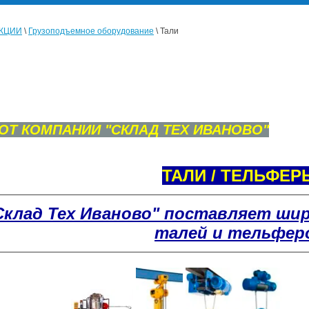
УКЦИИ
\
Грузоподъемное оборудование
\ Тали
 ОТ КОМПАНИИ "СКЛАД ТЕХ ИВАНОВО"
ТАЛИ / ТЕЛЬФЕР
Склад Тех Иваново" поставляет ши
талей и тельфер