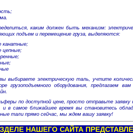
ость;
ма.
ределиться, каким должен быть механизм: электрич
яющих подъем и перемещение груза, выделяются:
е канатные;
е цепные;
ренные;
чные;
ные
 вы выбираете электрическую таль, учтите количес
ре грузоподъемного оборудования, предлагаем ва
йн.
ьферы по доступной цене, просто отправьте заявку 
, и в самое ближайшее время вы становитесь обла
рные тали прямо сейчас, мы ждем вашу заявку!
АЗДЕЛЕ НАШЕГО САЙТА ПРЕДСТАВЛЕ