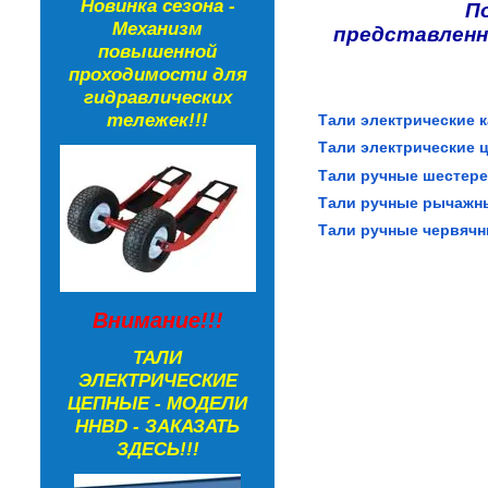
Новинка сезона -
П
Механизм
представленн
повышенной
проходимости для
гидравлических
тележек!!!
Тали электрические 
Тали электрические 
Тали ручные шестер
Тали ручные рычажн
Тали ручные червяч
Внимание!!!
ТАЛИ
ЭЛЕКТРИЧЕСКИЕ
ЦЕПНЫЕ - МОДЕЛИ
HHBD - ЗАКАЗАТЬ
ЗДЕСЬ!!!