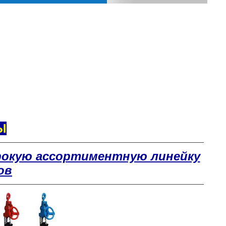
Ы
рокую ассортиментную линейку
ов