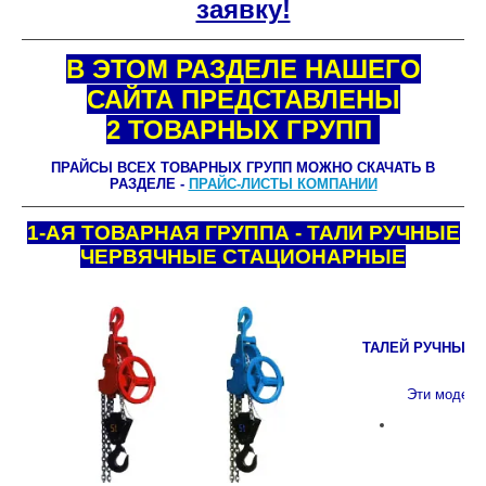
заявку!
В ЭТОМ РАЗДЕЛЕ НАШЕГО
САЙТА ПРЕДСТАВЛЕНЫ
2 ТОВАРНЫХ ГРУПП
ПРАЙСЫ ВСЕХ ТОВАРНЫХ ГРУПП МОЖНО СКАЧАТЬ В
РАЗДЕЛЕ -
ПРАЙС-ЛИСТЫ КОМПАНИИ
1-АЯ ТОВАРНАЯ ГРУППА - ТАЛИ РУЧНЫЕ
ЧЕРВЯЧНЫЕ СТАЦИОНАРНЫЕ
ТАЛЕЙ РУЧНЫХ 
Эти модели